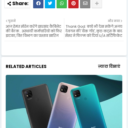
पुराने
और नया
आज हेमंत सोरेन करेंगे झारखंड कैबिनेट
Thank God: बच्चे भी देख सकेंगे अजय
की बैठक.. अस्‍थायी कर्मचारियों को फिर
देवगन की 'थैंक गॉड', कुछ कट्स के बाद
झटका, वित्त विभाग का प्रस्ताव खारिज
सेंसर ने फिल्म को दिया U/A सर्टिफिकेट
RELATED ARTICLES
ज़्यादा दिखाएं