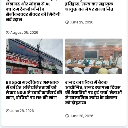
लखनऊ और नोएडा से AI,
इतिहास, राज्य कर सहायक
क्वांटम टेक्नोलॉजी व
आयुक्त बनने पर सम्मानित
सेमीकंडक्टर सेक्टर को मिलेगी
नई उड़ान
June 29, 2026
August 05, 2026
Bhopal मल्टीकेयर अस्पताल
राजद कार्यालय में बैठक
में कथित अनियमितताओं को
आयोजित, राजद स्थापना दिवस
लेकर NSUI ने उठाई कार्रवाई की
की तैयारियों पर हुई चर्चा; नेताओं
मांग, दोषियों पर FIR की मांग
ने सामाजिक न्याय के संकल्प
को दोहराया
June 28, 2026
June 28, 2026