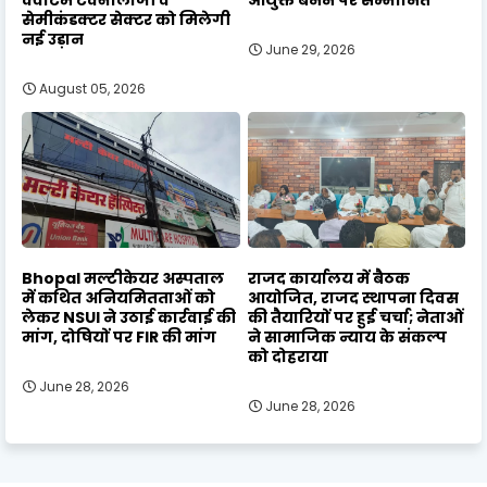
क्वांटम टेक्नोलॉजी व
आयुक्त बनने पर सम्मानित
सेमीकंडक्टर सेक्टर को मिलेगी
नई उड़ान
June 29, 2026
August 05, 2026
Bhopal मल्टीकेयर अस्पताल
राजद कार्यालय में बैठक
में कथित अनियमितताओं को
आयोजित, राजद स्थापना दिवस
लेकर NSUI ने उठाई कार्रवाई की
की तैयारियों पर हुई चर्चा; नेताओं
मांग, दोषियों पर FIR की मांग
ने सामाजिक न्याय के संकल्प
को दोहराया
June 28, 2026
June 28, 2026