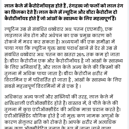
लाल केले में कैरोटेनॉयड्स होते हैं , रंगद्रव्य जो फलों को लाल रंग
का छिलका देते हैं। लाल केले में ल्यूटिन और बीटा कैरोटीन दो
कैरोटीनॉयड होते हैं जो आंखों के स्वास्थ्य के लिए महत्वपूर्ण हैं।
ल्यूटिन उम्र से संबंधित धब्बेदार अध: पतन (एएमडी), एक
लाइलाज नेत्र रोग और अंधेपन का एक प्रमुख कारण को
रोकने में मदद कर सकता है। अध्ययनों की एक समीक्षा में
पाया गया कि ल्यूटिन युक्त खाद्य पदार्थ खाने से देर से उम्र से
संबंधित धब्बेदार अध: पतन का खतरा 26% तक कम हो जाता
है। बीटा कैरोटीन एक और कैरोटीनॉयड है जो आंखों के स्वास्थ्य
के लिए अनिवार्य है, और लाल केले अन्य केले की किस्मों की
तुलना में अधिक पाया जाता हैं। बीटा कैरोटीन शरीर में
विटामिन ए में परिवर्तित हो जाता है , आंखों के स्वास्थ्य के लिए
सबसे महत्वपूर्ण विटामिनों में से एक है ।
अधिकांश अन्य फलों और सब्जियों की तरह, लाल केले में
शक्तिशाली एंटीऑक्सीडेंट होते हैं। वास्तव में, वे पीले केले की
तुलना में कुछ एंटीऑक्सीडेंट की अधिक मात्रा प्रदान करते हैं।
एंटीऑक्सिडेंट यौगिक होते हैं जो मुक्त कण नामक अणुओं के
कारण सेलुलर क्षति को रोकते हैं। आपके शरीर में अत्यधिक
मुक्त कण ऑक्सीडेटिव तनाव के रूप में जाना जाने वाला