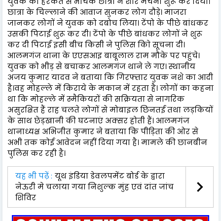
युवक की हरकत से भौंचक छात्रा ने शोर मचना शुरू कर दिया।
छात्रा के चिल्‍लाने की आवाज सुनकर लोग दौड़े। माजरा
जानकर लोगों ने युवक को दबोच लिया। टेंपो के पीछे बांधकर
उसकी पिटाई शुरू कर दी। टेंपो के पीछे बांधकर लोगों ने शुरू
कर दी पिटाई इसी बीच किसी ने पुलिस कािे सूचना दी।
आलमगंज थाना के एएसआइ बाबूलाल राम मौके पर पहुंचे।
युवक को भीड़ से बचाकर आलमगंज थाने ले गए। स्थानीय
अजय कुमार यादव ने बताया कि गिरफ्तार युवक नशे का आदी
है।वह मोहल्ले में किराये के मकान में रहता है। लोगों का कहना
था कि मोहल्ले में स्मैकियरों की सक्रियता से नागरिक
असुरक्षित हैं राह चलते लोगों से मोबाइल छि‍नतई तथा लड़कियों
के साथ छेड़खानी की घटनाएं अक्सर होती हैं। आलमगंज
थानाध्यक्ष अभिजीत कुमार ने बताया कि पीड़िता की ओर से
अभी तक कोई आवेदन नहीं दिया गया है। मामले की छानबीन
पुलिस कर रही है।
यह भी पढ़ें :
यूथ इंडिया डेवलपमेंट बोर्ड के द्वारा
नेऊरी मे चलाया गया निशुल्क मुंह एवं दांत जांच
शिविर