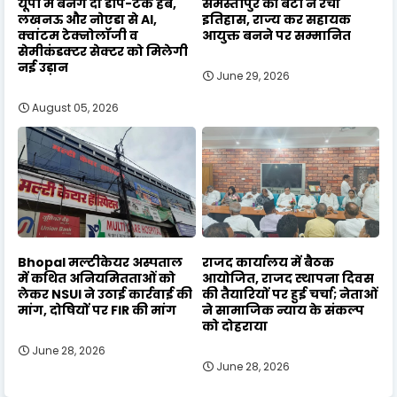
यूपी में बनेंगे दो डीप-टेक हब,
समस्तीपुर की बेटी ने रचा
लखनऊ और नोएडा से AI,
इतिहास, राज्य कर सहायक
क्वांटम टेक्नोलॉजी व
आयुक्त बनने पर सम्मानित
सेमीकंडक्टर सेक्टर को मिलेगी
नई उड़ान
June 29, 2026
August 05, 2026
Bhopal मल्टीकेयर अस्पताल
राजद कार्यालय में बैठक
में कथित अनियमितताओं को
आयोजित, राजद स्थापना दिवस
लेकर NSUI ने उठाई कार्रवाई की
की तैयारियों पर हुई चर्चा; नेताओं
मांग, दोषियों पर FIR की मांग
ने सामाजिक न्याय के संकल्प
को दोहराया
June 28, 2026
June 28, 2026