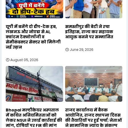
यूपी में बनेंगे दो डीप-टेक हब,
समस्तीपुर की बेटी ने रचा
लखनऊ और नोएडा से AI,
इतिहास, राज्य कर सहायक
क्वांटम टेक्नोलॉजी व
आयुक्त बनने पर सम्मानित
सेमीकंडक्टर सेक्टर को मिलेगी
नई उड़ान
June 29, 2026
August 05, 2026
Bhopal मल्टीकेयर अस्पताल
राजद कार्यालय में बैठक
में कथित अनियमितताओं को
आयोजित, राजद स्थापना दिवस
लेकर NSUI ने उठाई कार्रवाई की
की तैयारियों पर हुई चर्चा; नेताओं
मांग, दोषियों पर FIR की मांग
ने सामाजिक न्याय के संकल्प