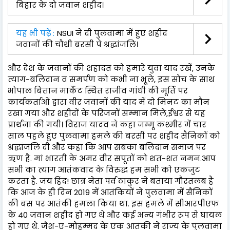
बिहार के दो जवान शहीद।
यह भी पढ़ें :
NSUI ने दी पुलवामा में हुए शहीद
जवानों की चौथी बरसी पे श्रद्धांजलि।
और देश के जवानों की शहादत को हमारे युवा याद रखें, उनके
त्याग-बलिदान व समर्पण को कभी ना भूले, इस सोच के साथ
भोपाल बित्तान मार्केट स्थित राजीव गांधी की मूर्ति पर
कार्यकर्ताओं द्वारा वीर जवानों की याद में दो मिनट का मौन
रखा गया और शहीदों के परिजनों सम्मान मिले,ईश्वर से यह
प्रार्थना की गयी। विराज यादव ने कहा जम्मू कश्मीर में चार
साल पहले हुए पुलवामा हमले की बरसी पर शहीद सैनिकों को
श्रद्धांजलि दी और कहा कि आप सबका बलिदान समाज पर
ऋण है. मां भारती के अमर वीर सपूतों को शत-शत नमन.आप
सभी का त्याग आतंकवाद के विरुद्ध हम सभी को एकजुट
करता है. जय हिंद! छात्र नेता पर्व ठाकुर ने बताया गौरतलब है
कि आज के ही दिन 2019 में आतंकियों ने पुलवामा में सैनिकों
की बस पर आतंकी हमला किया था. इस हमले में सीआरपीएफ
के 40 जवान शहीद हो गए थे और कई अन्य गंभीर रूप से घायल
हो गए थे. जैश-ए-मोहम्मद के एक आतंकी ने राज्य के पुलवामा