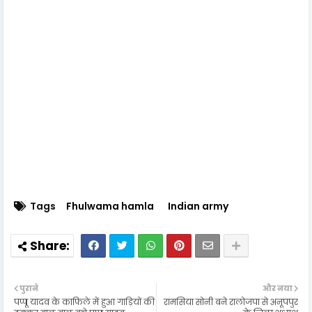
Tags
Fhulwama hamla
Indian army
पुराने
और नया
पप्पू यादव के काफिले में हुआ गाड़ियों की
रामसिया सोनी बने रालोजपा से अनूपपुर