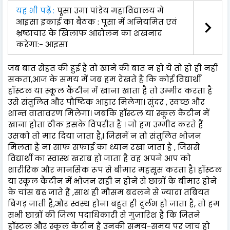
यह भी पढ़ें :
पूसा उमा पांडेय महाविद्यालय मे
आइसा इकाई का बैठक : पूसा में अनियमित एवं
भ्रष्टाचार के खिलाफ आंदोलन का शंखनाद
करेगा:- आइसा
जब बात सेहत की हुई है तो खाने की बात न हो ये तो हो ही नहीं
सकता,आज के समय में जब हम देखते हैं कि कोई विद्यार्थी
हॉस्टल या स्कूल कैंटीन में खाना खाता है तो उम्मीद करता है
उसे संतुलित और पौष्टिक आहार मिलेगा। सुंदर , स्वच्छ और
शान्त वातावरण मिलेगा। जबकि हॉस्टल या स्कूल कैंटीन में
खाना होता ठीक इसके विपरीत है । जो हम उम्मीद करते हैं
उसको तो मार दिया जाता है,l जिसमें न तो संतुलित भोजन
मिलता है ना साफ सफाई का ध्यान रखा जाता है , जिससे
विद्यार्थी का स्वास्थ खराब हो जाता है वह अपने आप को
शारीरिक और मानसिक रूप से बीमार महसूस करता है। हॉस्टल
या स्कूल कैंटीन में भोजन सही न होने से छात्रों के बीमार होने
के चांस बढ़ जाते हैं ,साथ ही मौसम बदलने से ज्यादा तबियत
बिगड़ जाती है,और स्वस्थ होना बहुत ही दुर्लभ हो जाता है, तो हम
सभी छात्रों की जिला पदाधिकारी से गुज़ारिश है कि जितने
हॉस्टल और स्कूल कैंटीन हैं उनकी समय-समय पर जांच हो